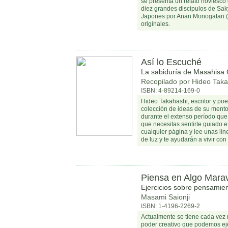
se presenta un relato novlesco 
diez grandes discipulos de Sa
Japones por Anan Monogatari (
originales.
Así lo Escuché
La sabiduría de Masahisa 
Recopilado por Hideo Taka
ISBN: 4-89214-169-0
Hideo Takahashi, escritor y poe
colección de ideas de su mento
durante el extenso período que
que necesitas sentirte guiado e 
cualquier página y lee unas lín
de luz y te ayudarán a vivir con 
Piensa en Algo Marav
Ejercicios sobre pensamien
Masami Saionji
ISBN: 1-4196-2269-2
Actualmente se tiene cada vez 
poder creativo que podemos ej