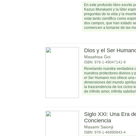
En este profundo libro escrito p
Kazuo Murakami y la líder espir
preguntas de la vida y la muert
vista tanto científico como espi
dos campos, que han estado se
comiencen a tomarse de las ma
Dios y el Ser Human
Masahisa Goi
ISBN: 978-1-49047141-9
Revelando nuestra verdadera c
nuestros protectores divinos y p
el Ser Humano
nos ofrece una 
dimensiones del mundo spiritua
la trascendencia de los ciclos k
de infinito amor, infinita sabidur
Siglo XXI: Una Era d
Conciencia
Masami Saionji
ISBN: 978-1-46990843-4