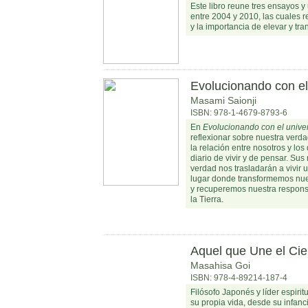
Este libro reune tres ensayos y
entre 2004 y 2010, las cuales r
y la importancia de elevar y tr
Evolucionando con el
Masami Saionji
ISBN: 978-1-4679-8793-6
En
Evolucionando con el unive
reflexionar sobre nuestra verd
la relación entre nosotros y l
diario de vivir y de pensar. Su
verdad nos trasladarán a vivir 
lugar donde transformemos nue
y recuperemos nuestra respon
la Tierra.
Aquel que Une el Ciel
Masahisa Goi
ISBN: 978-4-89214-187-4
Filósofo Japonés y líder espiri
su propia vida, desde su infanc