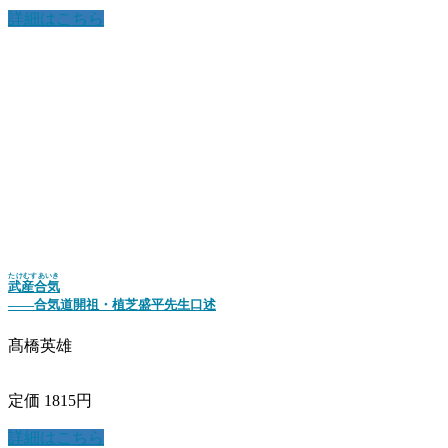
詳細はこちら
たけむすあいき
武産合気
――合気道開祖・植芝盛平先生口述
髙橋英雄
定価 1815円
詳細はこちら