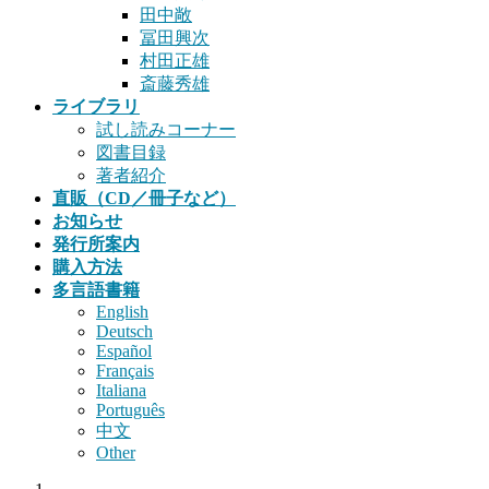
田中敞
冨田興次
村田正雄
斎藤秀雄
ライブラリ
試し読みコーナー
図書目録
著者紹介
直販（CD／冊子など）
お知らせ
発行所案内
購入方法
多言語書籍
English
Deutsch
Español
Français
Italiana
Português
中文
Other