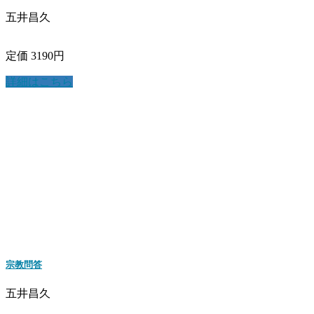
五井昌久
定価 3190円
詳細はこちら
宗教問答
五井昌久