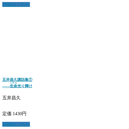
詳細はこちら
五井昌久講話集①
いのち
――
生命
光り輝け
五井昌久
定価 1430円
詳細はこちら