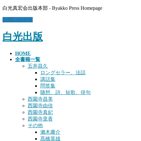
コ
ナ
白光真宏会出版本部 - Byakko Press Homepage
ン
ビ
お問い合わせ
テ
ゲ
ン
ー
白光出版
ツ
シ
に
ョ
移
ン
HOME
動
に
全書籍一覧
移
五井昌久
動
ロングセラー、法話
講話集
問答集
随想、詩、短歌、俳句
西園寺昌美
西園寺由佳
西園寺真妃
西園寺里香
その他
瀨木庸介
髙橋英雄