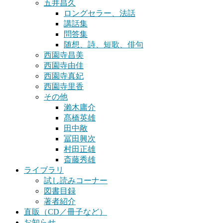
五井昌久
ロングセラー、法話
講話集
問答集
随想、詩、短歌、俳句
西園寺昌美
西園寺由佳
西園寺真妃
西園寺里香
その他
瀨木庸介
髙橋英雄
田中敞
冨田興次
村田正雄
斎藤秀雄
ライブラリ
試し読みコーナー
図書目録
著者紹介
直販（CD／冊子など）
お知らせ