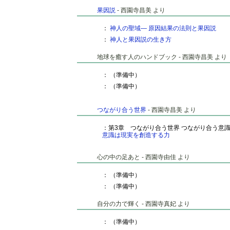
果因説
- 西園寺昌美 より
：
神人の聖域― 原因結果の法則と果因説
：
神人と果因説の生き方
地球を癒す人のハンドブック - 西園寺昌美 より
： （準備中）
： （準備中）
つながり合う世界
- 西園寺昌美 より
：第3章 つながり合う世界 つながり合う意
意識は現実を創造する力
心の中の足あと - 西園寺由佳 より
： （準備中）
： （準備中）
自分の力で輝く - 西園寺真妃 より
： （準備中）