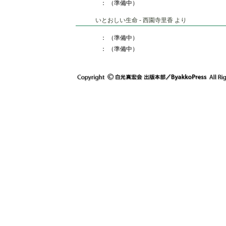
： （準備中）
いとおしい生命 - 西園寺里香 より
： （準備中）
： （準備中）