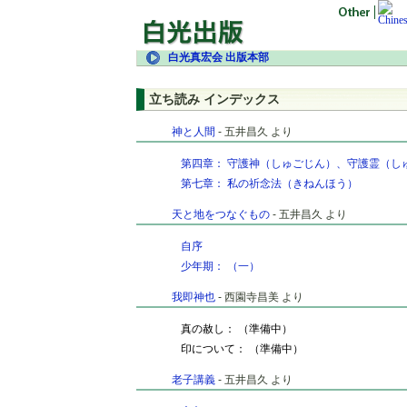
白光真宏会 出版本部
立ち読み インデックス
神と人間
- 五井昌久 より
第四章： 守護神（しゅごじん）、守護霊（し
第七章： 私の祈念法（きねんほう）
天と地をつなぐもの
- 五井昌久 より
自序
少年期： （一）
我即神也
- 西園寺昌美 より
真の赦し： （準備中）
印について： （準備中）
老子講義
- 五井昌久 より