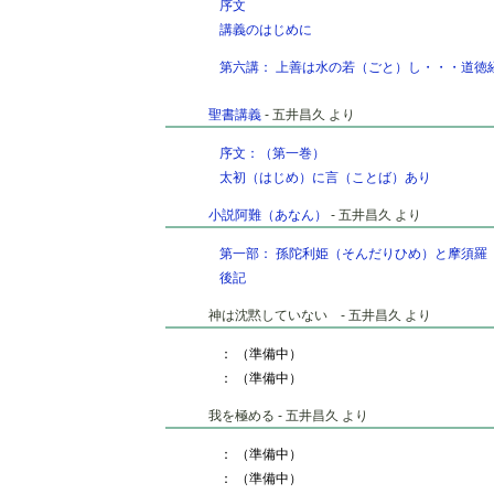
序文
講義のはじめに
第六講： 上善は水の若（ごと）し・・・道徳
聖書講義
- 五井昌久 より
序文：（第一巻）
太初（はじめ）に言（ことば）あり
小説阿難（あなん）
- 五井昌久 より
第一部： 孫陀利姫（そんだりひめ）と摩須羅
後記
神は沈黙していない - 五井昌久 より
： （準備中）
： （準備中）
我を極める - 五井昌久 より
： （準備中）
： （準備中）