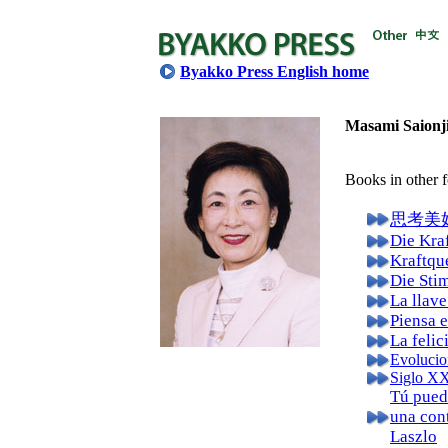
Byakko Press English home
Masami Saionj
Books in other 
思考美好的事
Die Kra
Kraftqu
Die Sti
La llave
Piensa 
La felic
Evolucio
Siglo XX
Tú pued
una con
Laszlo