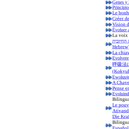
Genes y 
Principio
Le bonhe
Créer d
Vision d
Évoluer a
La voix
נפלאות החשיבה החיובית
Hebrew
La chiav
Evolvere 
呼吸法
(Kokyuh
Ewoluujm
A Chave
Pense e
Evoluind
Bilingu
Le pouvo
Ativand
Die Kraf
Bilingua
Español