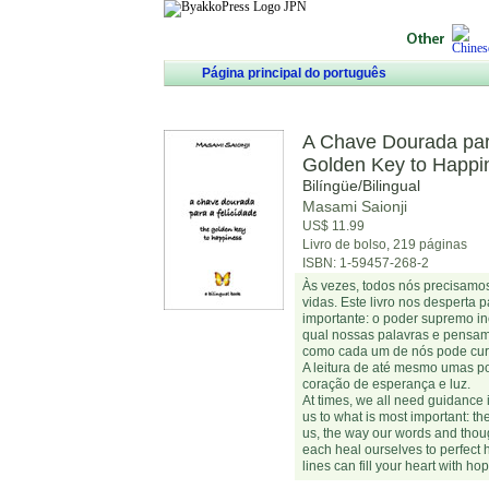
Página principal do português
A Chave Dourada par
Golden Key to Happi
Bilíngüe/Bilingual
Masami Saionji
US$ 11.99
Livro de bolso, 219 páginas
ISBN: 1-59457-268-2
Às vezes, todos nós precisamo
vidas. Este livro nos desperta 
importante: o poder supremo in
qual nossas palavras e pensam
como cada um de nós pode curar
A leitura de até mesmo umas p
coração de esperança e luz.
At times, we all need guidance 
us to what is most important: th
us, the way our words and thoug
each heal ourselves to perfect
lines can fill your heart with hop