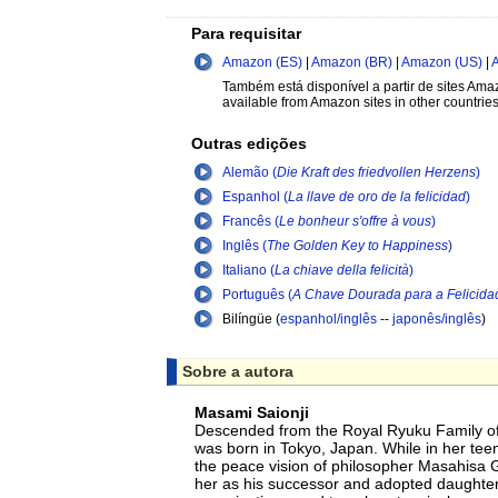
Para requisitar
Amazon (ES)
|
Amazon (BR)
|
Amazon (US)
|
Também está disponível a partir de sites Amaz
available from Amazon sites in other countries
Outras edições
Alemão (
Die Kraft des friedvollen Herzens
)
Espanhol (
La llave de oro de la felicidad
)
Francês (
Le bonheur s'offre à vous
)
Inglês (
The Golden Key to Happiness
)
Italiano (
La chiave della felicità
)
Português (
A Chave Dourada para a Felicida
Bilíngüe (
espanhol/inglês
--
japonês/inglês
)
Sobre a autora
Masami Saionji
Descended from the Royal Ryuku Family o
was born in Tokyo, Japan. While in her tee
the peace vision of philosopher Masahisa G
her as his successor and adopted daughte