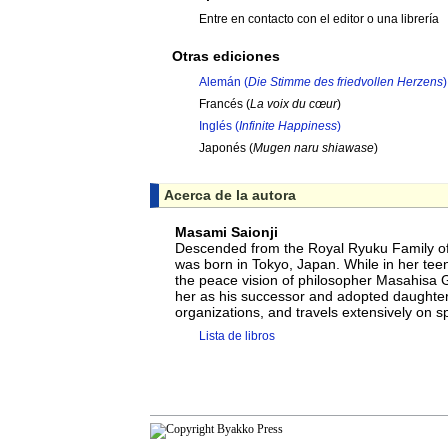
Entre en contacto con el editor o una librería
Otras ediciones
Alemán (
Die Stimme des friedvollen Herzens
)
Francés (
La voix du cœur
)
Inglés (
Infinite Happiness
)
Japonés (
Mugen naru shiawase
)
Acerca de la autora
Masami Saionji
Descended from the Royal Ryuku Family o
was born in Tokyo, Japan. While in her tee
the peace vision of philosopher Masahisa G
her as his successor and adopted daughte
organizations, and travels extensively on 
Lista de libros