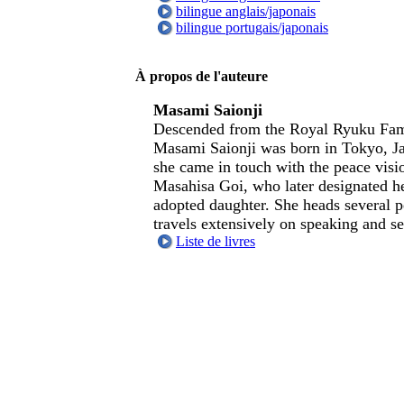
bilingue anglais/japonais
bilingue portugais/japonais
À propos de l'auteure
Masami Saionji
Descended from the Royal Ryuku Fam
Masami Saionji was born in Tokyo, Ja
she came in touch with the peace visi
Masahisa Goi, who later designated he
adopted daughter. She heads several p
travels extensively on speaking and s
Liste de livres